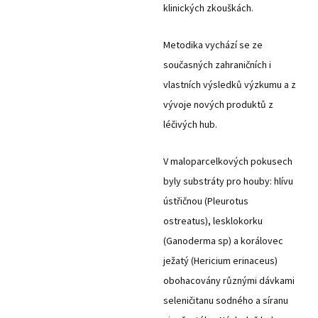
klinických zkouškách.
Metodika vychází se ze
současných zahraničních i
vlastních výsledků výzkumu a z
vývoje nových produktů z
léčivých hub.
V maloparcelkových pokusech
byly substráty pro houby: hlívu
ústřičnou (Pleurotus
ostreatus), lesklokorku
(Ganoderma sp) a korálovec
ježatý (Hericium erinaceus)
obohacovány různými dávkami
seleničitanu sodného a síranu