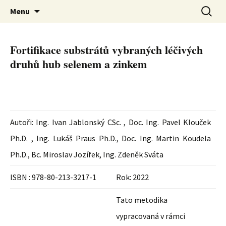
Metodiky
Přejít
Vyhledá
Menu
k
obsahu
webu
Fortifikace substrátů vybraných léčivých
druhů hub selenem a zinkem
Autoři: Ing. Ivan Jablonský CSc. , Doc. Ing. Pavel Klouček
Ph.D. , Ing. Lukáš Praus Ph.D., Doc. Ing. Martin Koudela
Ph.D., Bc. Miroslav Jozífek, Ing. Zdeněk Sváta
ISBN : 978-80-213-3217-1
Rok: 2022
Tato metodika
vypracovaná v rámci