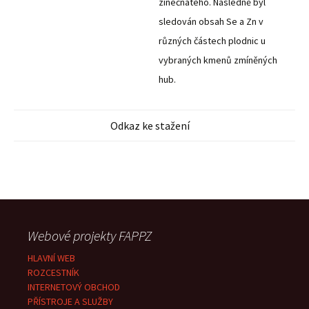
zinečnatého. Následně byl
sledován obsah Se a Zn v
různých částech plodnic u
vybraných kmenů zmíněných
hub.
Odkaz ke stažení
Webové projekty FAPPZ
HLAVNÍ WEB
ROZCESTNÍK
INTERNETOVÝ OBCHOD
PŘÍSTROJE A SLUŽBY