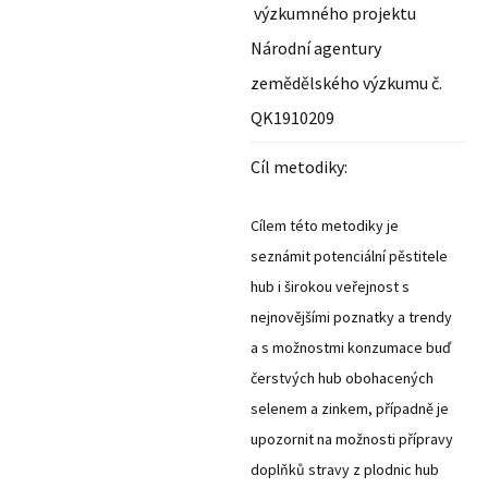
výzkumného projektu
Národní agentury
zemědělského výzkumu č.
QK1910209
Cíl metodiky:
Cílem této metodiky je
seznámit potenciální pěstitele
hub i širokou veřejnost s
nejnovějšími poznatky a trendy
a s možnostmi konzumace buď
čerstvých hub obohacených
selenem a zinkem, případně je
upozornit na možnosti přípravy
doplňků stravy z plodnic hub