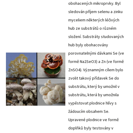
obohacených mikroprvky. Byl
sledován příjem selenu a zinku
myceliem některých léčivých
hub ze substrátů o různém
složení. Substráty studovaných
hub byly obohacovány
porovnatelnými dávkami Se (ve
formě Na2SeO3) a Zn (ve formě
ZnSO4). Významným cílem bylo
zvolit takový přídavek Se do
substrátu, který by umožnil v
substrátu, která by umožnila
vypěstovat plodnice hlívy s
žádoucím obsahem Se.
Upravené plodnice ve formě
doplňků byly testovány v