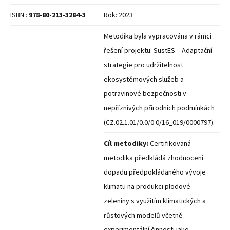
ISBN :
978-80-213-3284-3
Rok: 2023
Metodika byla vypracována v rámci
řešení projektu: SustES – Adaptační
strategie pro udržitelnost
ekosystémových služeb a
potravinové bezpečnosti v
nepříznivých přírodních podmínkách
(CZ.02.1.01/0.0/0.0/16_019/0000797).
Cíl metodiky:
Certifikovaná
metodika předkládá zhodnocení
dopadu předpokládaného vývoje
klimatu na produkci plodové
zeleniny s využitím klimatických a
růstových modelů včetně
experimentální činnosti jako