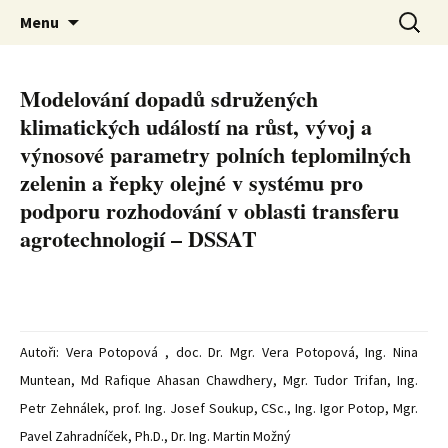
Metodiky
Přejít
Vyhledá
Menu
k
obsahu
webu
Modelování dopadů sdružených
klimatických událostí na růst, vývoj a
výnosové parametry polních teplomilných
zelenin a řepky olejné v systému pro
podporu rozhodování v oblasti transferu
agrotechnologií – DSSAT
Autoři: Vera Potopová , doc. Dr. Mgr. Vera Potopová, Ing. Nina
Muntean, Md Rafique Ahasan Chawdhery, Mgr. Tudor Trifan, Ing.
Petr Zehnálek, prof. Ing. Josef Soukup, CSc., Ing. Igor Potop, Mgr.
Pavel Zahradníček, Ph.D., Dr. Ing. Martin Možný