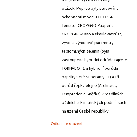
otázek. Poprvé byly studovány
schopnosti modelu CROPGRO-
Tomato, CROPGRO-Papper a
CROPGRO-Canola simulovat růst,
vývoj a výnosové parametry
teplomilných zelenin (byla
zastoupena hybridní odrůda rajčete
TORNÁDO F1 a hybridní odrůda
papriky seté Superamy F1) a tří
odrůd řepky olejné (Architect,
Temptation a Sněžka) v rozdílných
půdních a klimatických podmínkách
na území České republiky.
Odkaz ke stažení