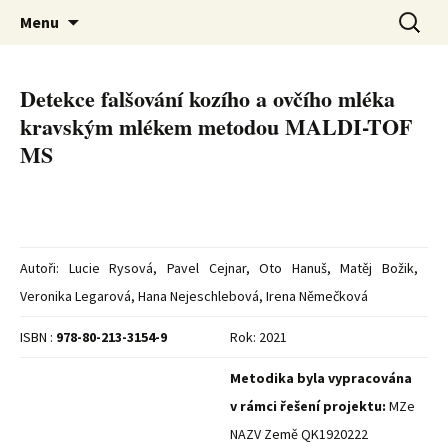
Metodiky
Přejít
Vyhledá
Menu
k
obsahu
webu
Detekce falšování kozího a ovčího mléka
kravským mlékem metodou MALDI-TOF
MS
Autoři: Lucie Rysová, Pavel Cejnar, Oto Hanuš, Matěj Božik,
Veronika Legarová, Hana Nejeschlebová, Irena Němečková
ISBN :
978-80-213-3154-9
Rok: 2021
Metodika byla vypracována
v rámci řešení projektu:
MZe
NAZV Země QK1920222