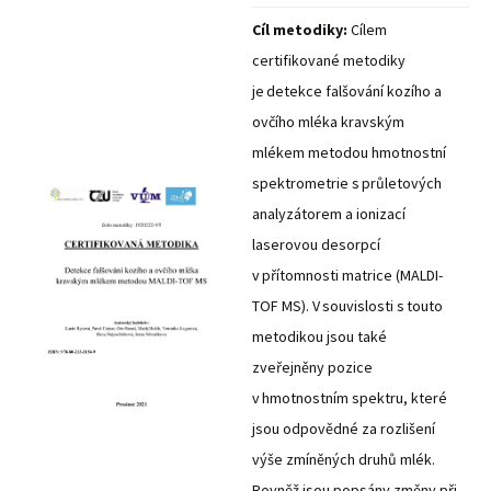
Cíl metodiky:
Cílem
certifikované metodiky
je detekce falšování kozího a
ovčího mléka kravským
mlékem metodou hmotnostní
spektrometrie s průletových
analyzátorem a ionizací
laserovou desorpcí
v přítomnosti matrice (MALDI-
TOF MS). V souvislosti s touto
metodikou jsou také
zveřejněny pozice
v hmotnostním spektru, které
jsou odpovědné za rozlišení
výše zmíněných druhů mlék.
Rovněž jsou popsány změny při