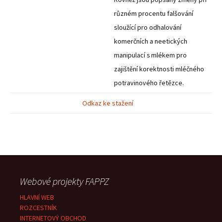
různém procentu falšování
sloužící pro odhalování
komerčních a neetických
manipulací s mlékem pro
zajištění korektnosti mléčného
potravinového řetězce.
Odkaz ke stažení
Webové projekty FAPPZ
HLAVNÍ WEB
ROZCESTNÍK
INTERNETOVÝ OBCHOD